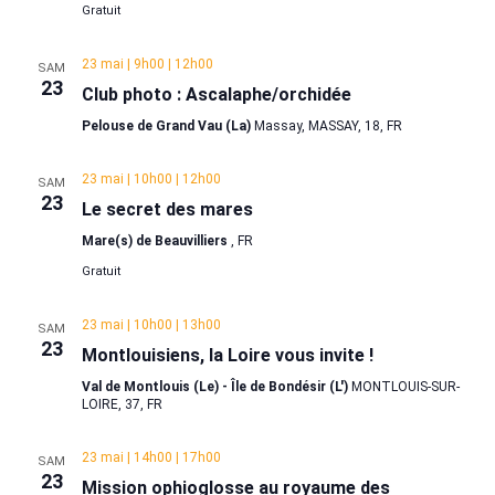
Évène
Gratuit
23 mai | 9h00
|
12h00
SAM
23
Club photo : Ascalaphe/orchidée
Pelouse de Grand Vau (La)
Massay, MASSAY, 18, FR
23 mai | 10h00
|
12h00
SAM
23
Le secret des mares
Mare(s) de Beauvilliers
, FR
Gratuit
23 mai | 10h00
|
13h00
SAM
23
Montlouisiens, la Loire vous invite !
Val de Montlouis (Le) - Île de Bondésir (L')
MONTLOUIS-SUR-
LOIRE, 37, FR
23 mai | 14h00
|
17h00
SAM
23
Mission ophioglosse au royaume des