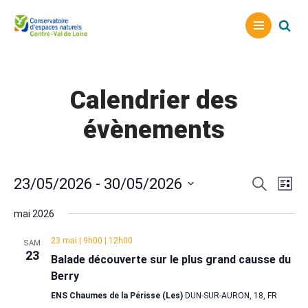
Aller
au
contenu
Calendrier des
évènements
Reche
Nav
23/05/2026
 - 
30/05/2026
Recherche
Liste
Sélectionnez
de
et
mai 2026
une
vu
naviga
date.
23 mai | 9h00
|
12h00
SAM
Év
23
de
Balade découverte sur le plus grand causse du
Berry
vues
ENS Chaumes de la Périsse (Les)
DUN-SUR-AURON, 18, FR