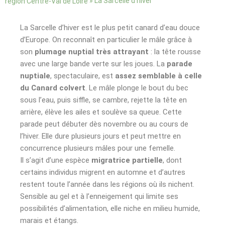
»
La Sarcelle d’hiver
région Centre-Val de Loire
La Sarcelle d’hiver est le plus petit canard d’eau douce
d’Europe. On reconnaît en particulier le mâle grâce à
son
plumage nuptial très attrayant
: la tête rousse
avec une large bande verte sur les joues. La
parade
nuptiale
, spectaculaire, est
assez semblable à celle
du Canard colvert
. Le mâle plonge le bout du bec
sous l’eau, puis siffle, se cambre, rejette la tête en
arrière, élève les ailes et soulève sa queue. Cette
parade peut débuter dès novembre ou au cours de
l’hiver. Elle dure plusieurs jours et peut mettre en
concurrence plusieurs mâles pour une femelle.
Il s’agit d’une espèce
migratrice partielle
, dont
certains individus migrent en automne et d’autres
restent toute l’année dans les régions où ils nichent.
Sensible au gel et à l’enneigement qui limite ses
possibilités d’alimentation, elle niche en milieu humide,
marais et étangs.