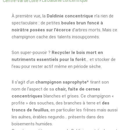
»
La Daldinie concentrique
Centre-Val de Loire
À première vue, la
Daldinie concentrique
n’a rien de
spectaculaire : de petites
boules brun foncé à
noirâtre posées sur l’écorce
d’arbres morts. Mais ce
champignon cache des talents insoupçonnés.
Son super-pouvoir ?
Recycler le bois mort en
nutriments essentiels pour la forêt
… et stocker de
l’eau pour rester actif même en période sèche.
Il s’agit d’un
champignon saprophyte*
tirant son
nom de l’aspect de sa
chair, faite de cernes
concentriques
blanches et grises. Ce champignon «
profite » des souches, des branches à terre et
des
troncs de feuillus
, en particulier les frênes mais aussi
les aulnes, érables negundo… présents dans des
boisements humides.