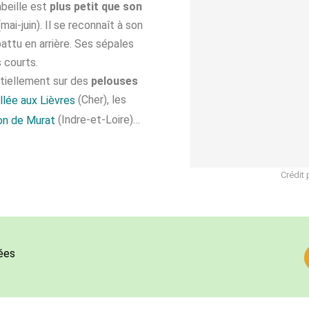
abeille est
plus petit que son
mai-juin). Il se reconnaît à son
attu en arrière. Ses sépales
 courts.
tiellement sur des
pelouses
(Cher), les
llée aux Lièvres
(Indre-et-Loire)…
on de Murat
Crédit 
ées