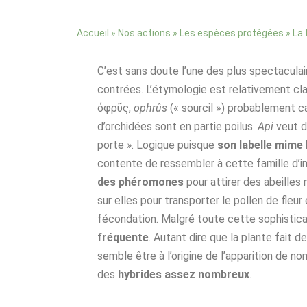
»
»
»
Accueil
Nos actions
Les espèces protégées
La 
C’est sans doute l’une des plus spectacula
contrées. L’étymologie est relativement clai
ὀφρῦς,
ophrûs
(« sourcil ») probablement ca
d’orchidées sont en partie poilus.
Api
veut di
porte
»
. Logique puisque
son labelle mime 
contente de ressembler à cette famille d’i
des phéromones
pour attirer des abeilles
sur elles pour transporter le pollen de fleur 
fécondation. Malgré toute cette sophisticat
fréquente
. Autant dire que la plante fait 
semble être à l’origine de l’apparition de n
des
hybrides assez nombreux
.