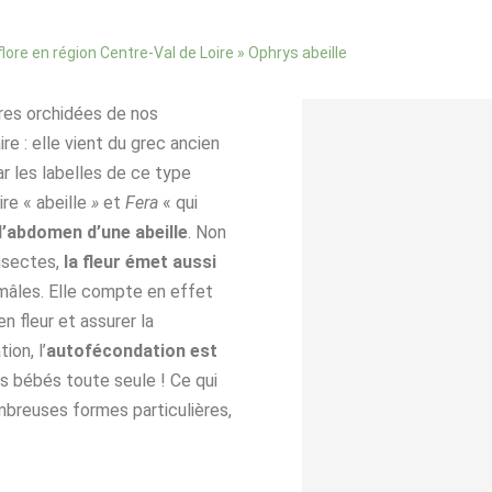
»
Ophrys abeille
flore en région Centre-Val de Loire
ires orchidées de nos
re : elle vient du grec ancien
r les labelles de ce type
re « abeille
»
et
Fera
« qui
l’abdomen d’une abeille
. Non
nsectes,
la fleur émet aussi
 mâles. Elle compte en effet
en fleur et assurer la
ion, l’
autofécondation est
des bébés toute seule ! Ce qui
ombreuses formes particulières,