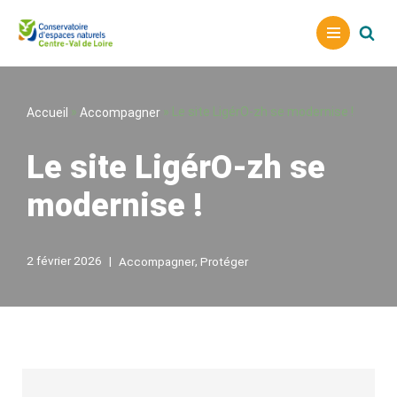
A
l
l
e
»
»
Le site LigérO-zh se modernise !
Accueil
Accompagner
r
a
Le site LigérO-zh se
u
modernise !
c
o
n
t
2 février 2026
,
Accompagner
Protéger
e
n
u