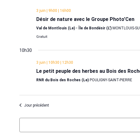
une
date.
3 juin | 9h00
|
16h00
Désir de nature avec le Groupe Photo’Cen
Val de Montlouis (Le) - Île de Bondésir (L')
MONTLOUIS-SU
Gratuit
10h30
3 juin | 10h30
|
12h30
Le petit peuple des herbes au Bois des Roc
RNR du Bois des Roches (Le)
POULIGNY-SAINT-PIERRE
Jour précédent