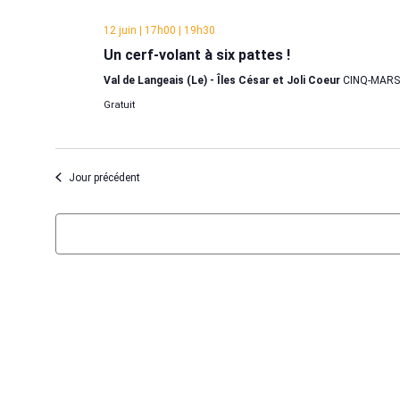
une
date.
12 juin | 17h00
|
19h30
Un cerf-volant à six pattes !
Val de Langeais (Le) - Îles César et Joli Coeur
CINQ-MARS-
Gratuit
Jour précédent