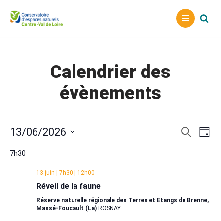
Aller
au
contenu
Calendrier des
évènements
Reche
Nav
13/06/2026
Recherche
Jour
Sélectionnez
de
et
7h30
une
vu
naviga
date.
13 juin | 7h30
|
12h00
Év
de
Réveil de la faune
vues
Réserve naturelle régionale des Terres et Etangs de Brenne,
Massé-Foucault (La)
ROSNAY