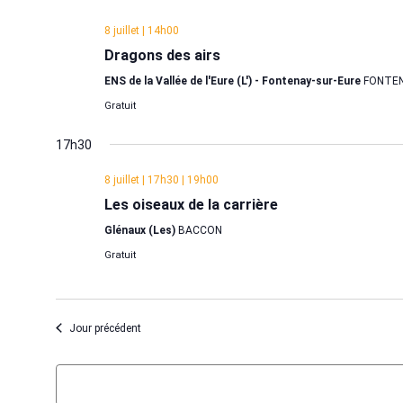
une
date.
8 juillet | 14h00
Dragons des airs
ENS de la Vallée de l'Eure (L') - Fontenay-sur-Eure
FONTEN
Gratuit
17h30
8 juillet | 17h30
|
19h00
Les oiseaux de la carrière
Glénaux (Les)
BACCON
Gratuit
Jour précédent