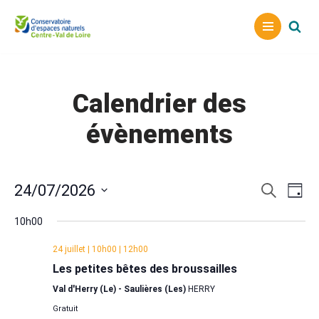
Aller
au
contenu
Calendrier des
évènements
Reche
Nav
24/07/2026
Recherche
Jour
Sélectionnez
de
et
10h00
une
vu
naviga
date.
24 juillet | 10h00
|
12h00
Év
de
Les petites bêtes des broussailles
vues
Val d'Herry (Le) - Saulières (Les)
HERRY
Gratuit