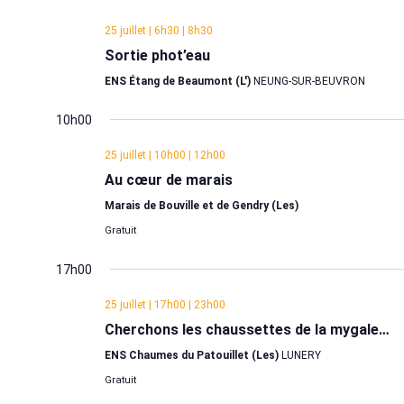
une
date.
25 juillet | 6h30
|
8h30
Sortie phot’eau
ENS Étang de Beaumont (L')
NEUNG-SUR-BEUVRON
10h00
25 juillet | 10h00
|
12h00
Au cœur de marais
Marais de Bouville et de Gendry (Les)
Gratuit
17h00
25 juillet | 17h00
|
23h00
Cherchons les chaussettes de la mygale…
ENS Chaumes du Patouillet (Les)
LUNERY
Gratuit