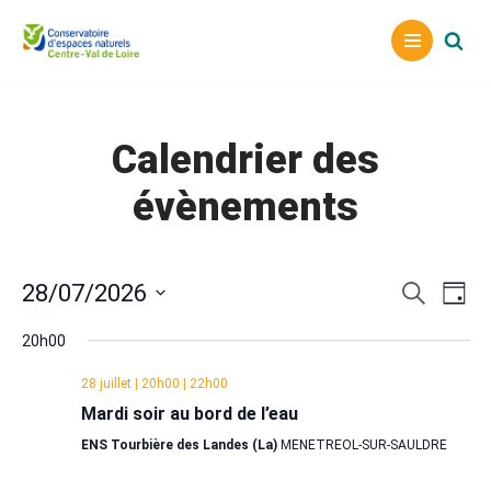
Aller
au
contenu
Calendrier des
évènements
Reche
Nav
28/07/2026
Recherche
Jour
Sélectionnez
de
et
20h00
une
vu
naviga
date.
28 juillet | 20h00
|
22h00
Év
de
Mardi soir au bord de l’eau
vues
ENS Tourbière des Landes (La)
MENETREOL-SUR-SAULDRE