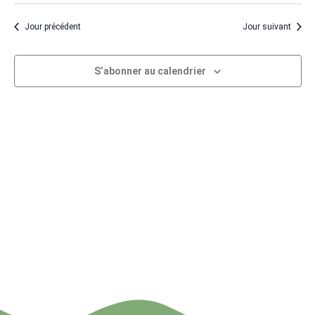
de
et
une
vu
naviga
Jour précédent
Jour suivant
date.
Év
de
S’abonner au calendrier
vues
Évène