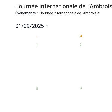
Journée internationale de l'Ambrois
Évènements
Journée internationale de l'Ambroisie
01/09/2025
Sélectionnez
Calendrier
L
M
une
0
0
1
2
de
date.
évènement,
évènement,
Évènements
0
0
8
9
évènement,
évènement,