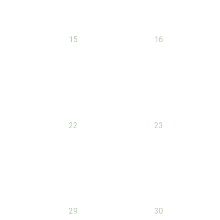
0
0
15
16
évènement,
évènement,
0
0
22
23
évènement,
évènement,
0
0
29
30