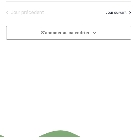
de
et
une
vu
naviga
Jour précédent
Jour suivant
date.
Év
de
S’abonner au calendrier
vues
Évène