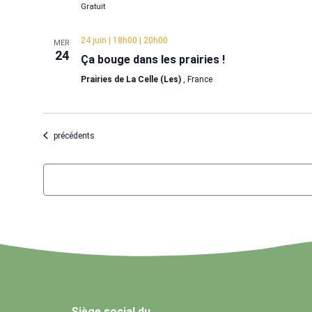
Gratuit
24 juin | 18h00
|
20h00
MER
24
Ça bouge dans les prairies !
Prairies de La Celle (Les)
, France
Évènements
précédents
Siège social du