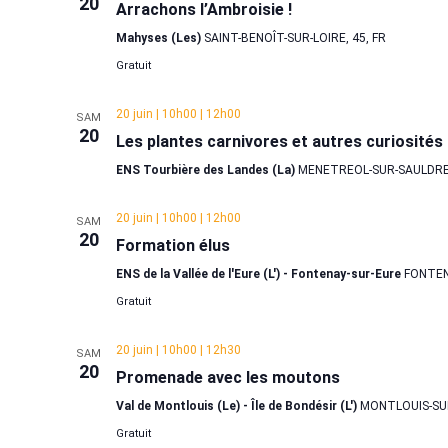
20
Arrachons l’Ambroisie !
Mahyses (Les)
SAINT-BENOÎT-SUR-LOIRE, 45, FR
Gratuit
20 juin | 10h00
|
12h00
SAM
20
Les plantes carnivores et autres curiosités 
ENS Tourbière des Landes (La)
MENETREOL-SUR-SAULDRE,
20 juin | 10h00
|
12h00
SAM
20
Formation élus
ENS de la Vallée de l'Eure (L') - Fontenay-sur-Eure
FONTEN
Gratuit
20 juin | 10h00
|
12h30
SAM
20
Promenade avec les moutons
Val de Montlouis (Le) - Île de Bondésir (L')
MONTLOUIS-SUR
Gratuit