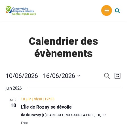
Aller
au
contenu
Calendrier des
évènements
Reche
Nav
10/06/2026
 - 
16/06/2026
Recherche
Liste
Sélectionnez
de
et
juin 2026
une
vu
naviga
date.
10 juin | 9h30
|
12h30
MER
Év
10
de
L’Île de Rozay se dévoile
vues
Île de Rozay (L')
SAINT-GEORGES-SUR-LA-PREE, 18, FR
Free