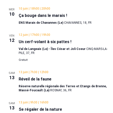
Évène
10 juin | 18h00
|
20h00
MER
10
Ça bouge dans le marais !
ENS Marais de Chavannes (Le)
CHAVANNES, 18, FR
12 juin | 17h00
|
19h30
VEN
12
Un cerf-volant à six pattes !
Val de Langeais (Le) - Îles César et Joli Coeur
CINQ-MARS-LA-
PILE, 37, FR
Gratuit
13 juin | 7h30
|
12h00
SAM
13
Réveil de la faune
Réserve naturelle régionale des Terres et Etangs de Brenne,
Massé-Foucault (La)
ROSNAY, 36, FR
13 juin | 9h30
|
16h00
SAM
13
Se régaler de la nature