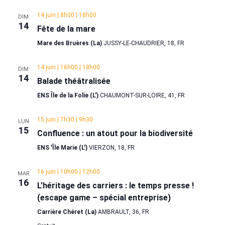
14 juin | 8h00
|
18h00
DIM
14
Fête de la mare
Mare des Bruères (La)
JUSSY-LE-CHAUDRIER, 18, FR
14 juin | 16h00
|
18h00
DIM
14
Balade théâtralisée
ENS Île de la Folie (L')
CHAUMONT-SUR-LOIRE, 41, FR
15 juin | 7h30
|
9h30
LUN
15
Confluence : un atout pour la biodiversité
ENS 'Île Marie (L')
VIERZON, 18, FR
16 juin | 10h00
|
12h00
MAR
16
L’héritage des carriers : le temps presse !
(escape game – spécial entreprise)
Carrière Chéret (La)
AMBRAULT, 36, FR